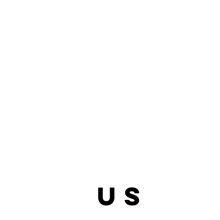
bout
us