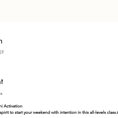
n
CET
t
s  
i Activation 
irit to start your weekend with intention in this all-levels class