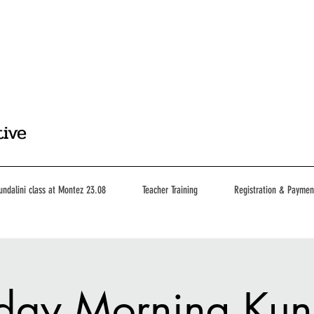
tive
undalini class at Montez 23.08
Teacher Training
Registration & Paymen
day Morning Kun