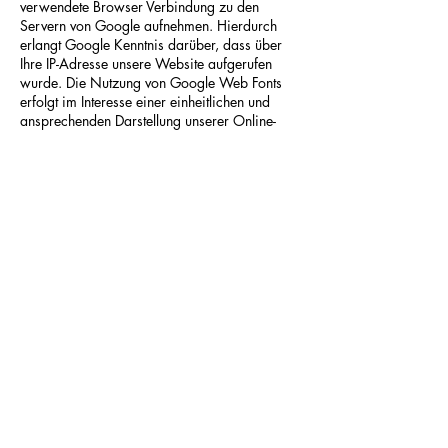
verwendete Browser Verbindung zu den
Servern von Google aufnehmen. Hierdurch
erlangt Google Kenntnis darüber, dass über
Ihre IP-Adresse unsere Website aufgerufen
wurde. Die Nutzung von Google Web Fonts
erfolgt im Interesse einer einheitlichen und
ansprechenden Darstellung unserer Online-
Angebote. Dies stellt ein berechtigtes Interesse
im Sinne von Art. 6 Abs. 1 lit. f DSGVO dar.
Wenn Ihr Browser Web Fonts nicht unterstützt,
wird eine Standardschrift von Ihrem Computer
genutzt.
Weitere Informationen zu Google Web Fonts
finden Sie
unter
https://developers.google.com/fonts/fa
q
und in der Datenschutzerklärung von
Google:
https://www.google.com/policies/p
rivacy/.
Google Maps
Diese Seite nutzt über eine API den
Kartendienst Google Maps. Anbieter ist die
Google Inc., 1600 Amphitheatre Parkway,
Mountain View, CA 94043, USA.
Zur Nutzung der Funktionen von Google Maps