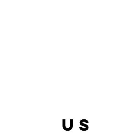
bout
us