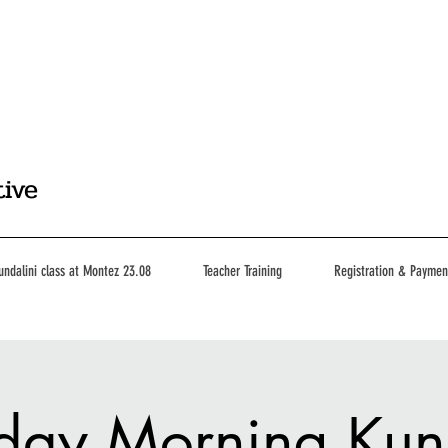
tive
undalini class at Montez 23.08
Teacher Training
Registration & Paymen
day Morning Kun